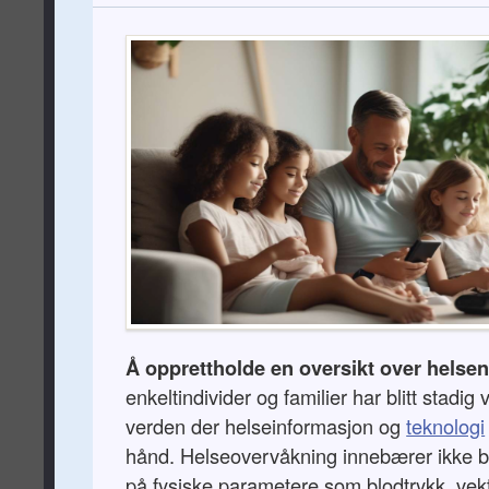
Å opprettholde en oversikt over helse
enkeltindivider og familier har blitt stadig v
verden der helseinformasjon og
teknologi
hånd. Helseovervåkning innebærer ikke ba
på fysiske parametere som blodtrykk, vek